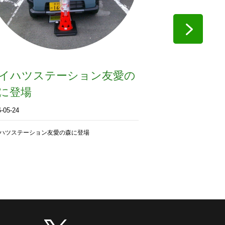
イハツステーション友愛の
お待たせし
に登場
2026年な
ート
-05-24
2026-03-05
ハツステーション友愛の森に登場
お待たせしました（＾＾
ート