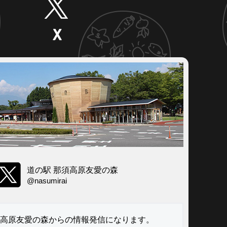
道の駅
那須高原友愛の森
@nasumirai
高原友愛の森からの
情報発信になります。